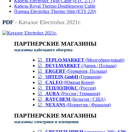
Кабель Electrolux Twin Cable (ETC 2-17)
Кабель Royal Thermo Doublepower Cable
Пленка Electrolux Thermo Slim (ETS 220)
PDF
- Каталог Electrolux 2021г.
ПАРТНЕРСКИЕ МАГАЗИНЫ
магазины кабельного обогрева
☑
TEPLO.MARKET
(Многобрендовый)
☑
DEVI.MARKET
(Дания / Польша)
☑
ERGERT
(Германия, Польша)
☑
SHTEIN GmbH
(Германия)
☑
CALEO
(Южная Корея)
☑
ТЕПЛОЛЮКС
(Россия)
☑
AURA
(Россия / Германия)
☑
RAYCHEM
(Бельгия / США)
☑
NEXANS
(Норвегия / Франция)
ПАРТНЕРСКИЕ МАГАЗИНЫ
магазины электрики и освещения
☑
СВЕТИЛЬНИКИ
(промокод-20%:
S20
)