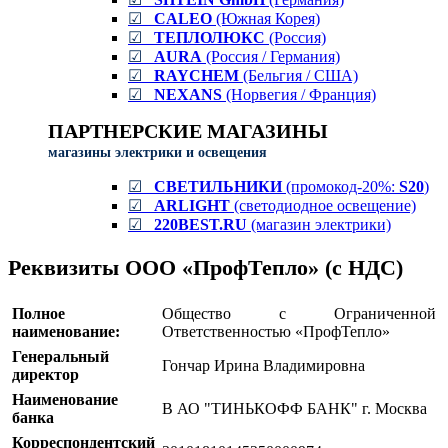
☑
CALEO
(Южная Корея)
☑
ТЕПЛОЛЮКС
(Россия)
☑
AURA
(Россия / Германия)
☑
RAYCHEM
(Бельгия / США)
☑
NEXANS
(Норвегия / Франция)
ПАРТНЕРСКИЕ МАГАЗИНЫ
магазины электрики и освещения
☑
СВЕТИЛЬНИКИ
(промокод-20%:
S20
)
☑
ARLIGHT
(светодиодное освещение)
☑
220BEST.RU
(магазин электрики)
Реквизиты ООО «ПрофТепло» (с НДС)
Полное
Общество с Ограниченной
наименование:
Ответственностью «ПрофТепло»
Генеральный
Гончар Ирина Владимировна
директор
Наименование
В АО "ТИНЬКОФФ БАНК" г. Москва
банка
Корреспондентский