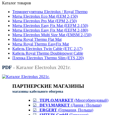
Каталог товаров
Терморегуляторы Electrolux / Royal Thermo
Маты Electrolux Eco Mat (EЕM 2-150)
Маты Electrolux Pro Mat (EPM 2-150)
Маты Electrolux Easy Fix Mat (EEFM 2-150)
Маты Electrolux Easy Fix Mat (EEFM 2-180)
Маты Electrolux Multi Size Mat (EMSM 2-150)
Маты Royal Thermo Flat Mat
Маты Royal Thermo EasyFix Mat
Кабель Electrolux Twin Cable (ETC 2-17)
Кабель Royal Thermo Doublepower Cable
Пленка Electrolux Thermo Slim (ETS 220)
PDF
- Каталог Electrolux 2021г.
ПАРТНЕРСКИЕ МАГАЗИНЫ
магазины кабельного обогрева
☑
TEPLO.MARKET
(Многобрендовый)
☑
DEVI.MARKET
(Дания / Польша)
☑
ERGERT
(Германия, Польша)
☑
SHTEIN GmbH
(Германия)